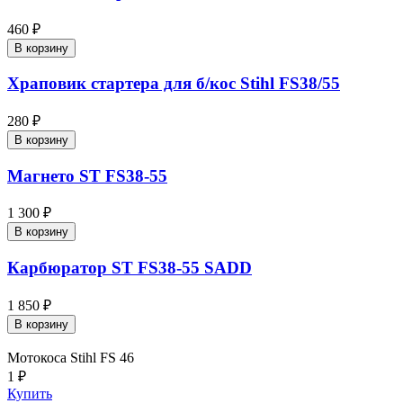
460 ₽
В корзину
Храповик стартера для б/кос Stihl FS38/55
280 ₽
В корзину
Магнето ST FS38-55
1 300 ₽
В корзину
Карбюратор ST FS38-55 SADD
1 850 ₽
В корзину
Мотокоса Stihl FS 46
1 ₽
Купить