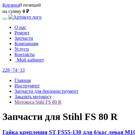
Корзина
0 позиций
на сумму
0 ₽
О нас
Ремонт
Запчасти
Компаниям
Услуги
Контакты
Мой кабинет
228−74−33
Главная
Инструмент
Запчасти для бензоинструмент
Заказать мотокосу
Мотокоса Stihl FS 80 R
Запчасти для Stihl FS 80 R
Гайка крепления ST FS55-130 для б/кос левая М1