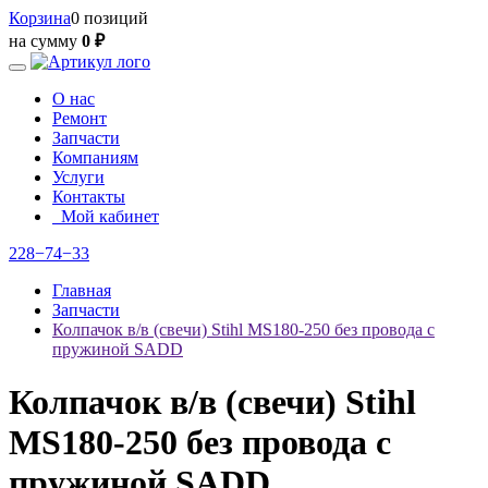
Корзина
0 позиций
на сумму
0 ₽
О нас
Ремонт
Запчасти
Компаниям
Услуги
Контакты
Мой кабинет
228−74−33
Главная
Запчасти
Колпачок в/в (свечи) Stihl MS180-250 без провода с
пружиной SADD
Колпачок в/в (свечи) Stihl
MS180-250 без провода с
пружиной SADD