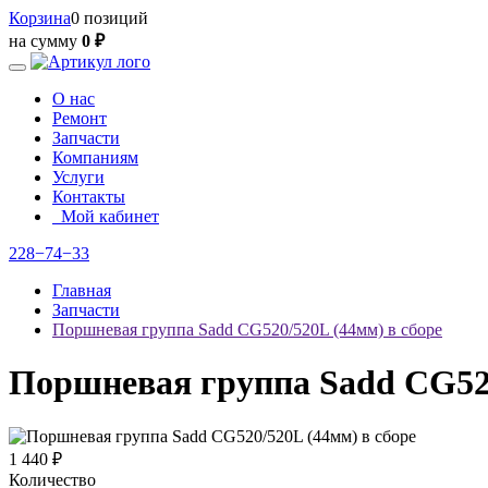
Корзина
0 позиций
на сумму
0 ₽
О нас
Ремонт
Запчасти
Компаниям
Услуги
Контакты
Мой кабинет
228−74−33
Главная
Запчасти
Поршневая группа Sadd CG520/520L (44мм) в сборе
Поршневая группа Sadd CG520
1 440 ₽
Количество