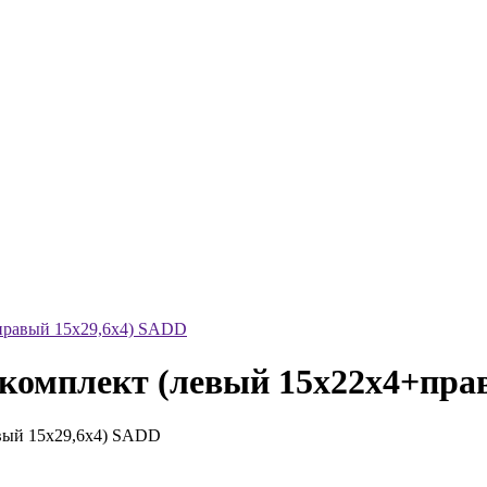
+правый 15x29,6x4) SADD
0 комплект (левый 15x22x4+пр