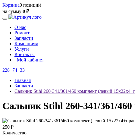
Корзина
0 позиций
на сумму
0 ₽
О нас
Ремонт
Запчасти
Компаниям
Услуги
Контакты
Мой кабинет
228−74−33
Главная
Запчасти
Сальник Stihl 260-341/361/460 комплект (левый 15x22x4
Сальник Stihl 260-341/361/46
250 ₽
Количество